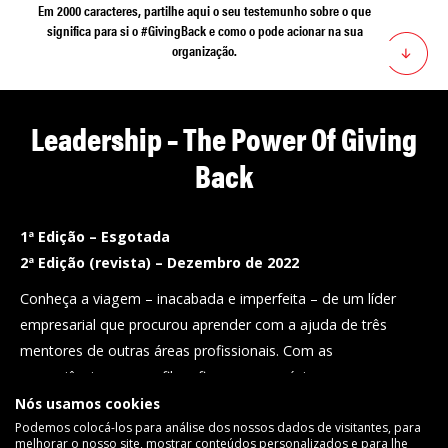
Em 2000 caracteres, partilhe aqui o seu testemunho sobre o que
significa para si o #GivingBack e como o pode acionar na sua
organização.
Leadership – The Power Of Giving
Back
1ª Edição – Esgotada
2ª Edição (revista) – Dezembro de 2022
Conheça a viagem – inacabada e imperfeita – de um líder
empresarial que procurou aprender com a ajuda de três
mentores de outras áreas profissionais. Com as
neurociências, com a filosofia e com a música.
Nós usamos cookies
O livro tem um PVP de 22,00€ ao qual acrescem 2,00€ para
Podemos colocá-los para análise dos nossos dados de visitantes, para
portes de envio (expedições a nível nacional).
6€ revertem a
melhorar o nosso site, mostrar conteúdos personalizados e para lhe