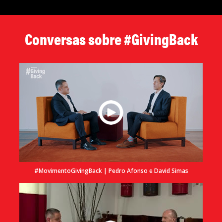
Conversas sobre #GivingBack
#MovimentoGivingBack | Pedro Afonso e David Simas