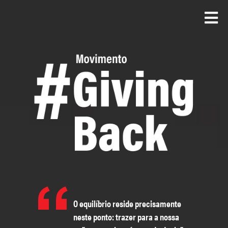
Skip
to
main
content
O equilíbrio reside precisamente
neste ponto: trazer para a nossa